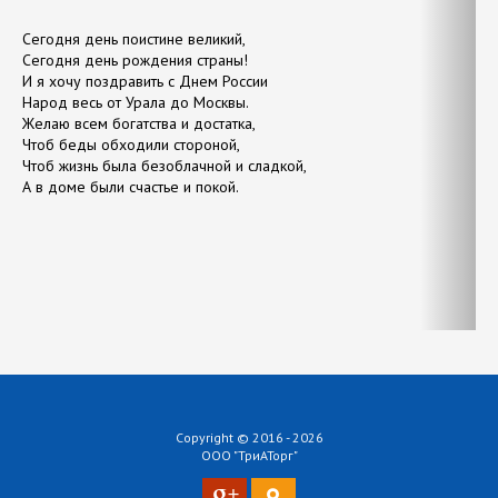
Сегодня день поистине великий,
Вс
Сегодня день рождения страны!
Они
И я хочу поздравить с Днем России
С с
Народ весь от Урала до Москвы.
Чт
Желаю всем богатства и достатка,
Ух
Чтоб беды обходили стороной,
Что
Чтоб жизнь была безоблачной и сладкой,
Гла
А в доме были счастье и покой.
Ко
Да
Что
Пус
Их
Copyright © 2016 - 2026
ООО "ТриАТорг"